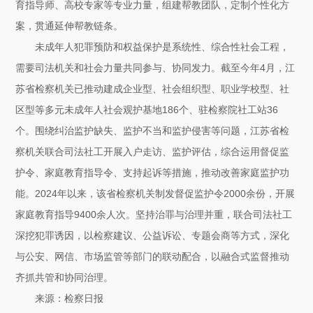
育指导师、高校专家等专业力量，组建帮教团队，定制个性化方
案，贯通延伸帮教链条。
未成年人犯罪预防和权益保护是系统性、综合性社会工程，
需要司法机关和社会力量共同参与、协同发力。截至今年4月，江
苏省检察机关已推动建成企业型、社会组织型、职业学校型、社
区型等多元未成年人社会观护基地186个、驻检察院社工站36
个。围绕纠治监护缺失、监护不当和监护侵害等问题，江苏省检
察机关联合司法社工开展入户走访、监护评估，综合运用督促监
护令、家庭教育指导令、支持起诉等措施，推动改善家庭监护功
能。2024年以来，该省检察机关制发督促监护令2000余份，开展
家庭教育指导9400余人次。坚持治罪与治理并重，联合司法社工
深挖犯罪诱因，以检察建议、公益诉讼、专题会商等方式，深化
与公安、网信、市场监管等部门的联动配合，以融合式监督推动
齐抓共管和协同治理。
来源：检察日报