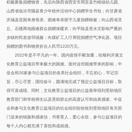
积极募集捐赠物资，先后向陕西省西安市周至县竹峪镇幼儿园、
山西省临汾市隰县青少年校外活动中心捐赠学生书包；向甘肃省
庆城县贫困单身母亲、困难单亲留守儿童捐赠棉被；向山西省灵
丘、
石楼两地困难群众捐赠保暖衣；向平陆县受水灾影响严重的
乡镇村民发放羽绒服；向煤矿工人疗养院捐赠空气净化器。项目
捐赠的图书和物资折合人民币1220万元。
2022年是不平凡的一年。国内疫情不断加重，给顺利开展文
化教育公益项目带来极大的困难。面对这些困难带来的影响，中
促会和26家参与公益项目的各类社会组织，不忘初心，牢记宗
旨，尽心尽责，团结奋斗，圆满地完成了预定公益项目目标，取
得可喜成绩。同时，文化教育公益项目的公益善举得到受助地区
教育部门和学校师生以及受助群众的高度认可和由衷感谢。中促
会和参与文化教育公益项目的社会组织纷纷收到受助地区有关部
门送来的锦旗和感谢信，书香育人，爱心永驻，参与公益项目的
每个人内心都充满了喜悦和成就感。