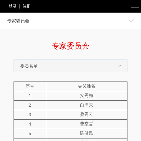
登录
|
注册
专家委员会
专家委员会
序号
委员姓名
安秀梅
1
白津夫
2
蔡秀云
3
曹堂哲
4
陈健民
5