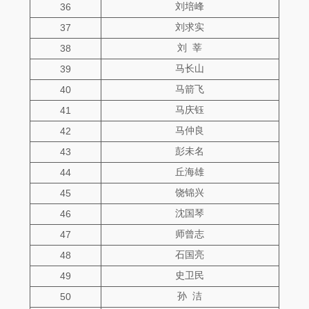
刘培峰
36
刘求实
37
刘 莘
38
马长山
39
马箭飞
40
马庆钰
41
马仲良
42
彭未名
43
丘海雄
44
饶锦兴
45
沈国琴
46
师曾志
47
石国亮
48
史卫民
49
孙 洁
50