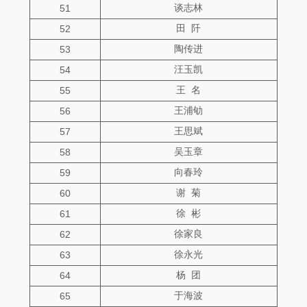
谈志林
51
田 阡
52
陶传进
53
汪玉凯
54
王 名
55
王浦劬
56
王思斌
57
吴玉章
58
向春玲
59
谢 菊
60
徐 彬
61
徐家良
62
徐永光
63
杨 团
64
于海波
65