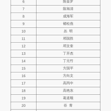
陈金罗
6
陈旭清
7
成海军
8
褚松燕
9
丛 明
10
邓国胜
11
邓文奎
12
丁开杰
13
丁元竹
14
方国平
15
方向文
16
高丙中
17
高艳东
18
葛道顺
19
谷 青
20