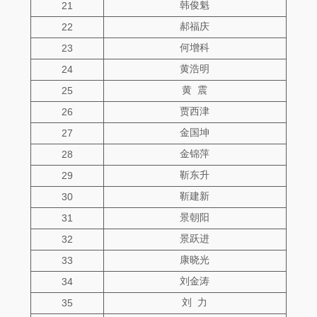
韩俊魁
21
郝福庆
22
何增科
23
黄浩明
24
黄 震
25
贾西津
26
金国坤
27
金锦萍
28
靳东升
29
靳建新
30
景朝阳
31
景跃进
32
康晓光
33
刘金涛
34
刘 力
35