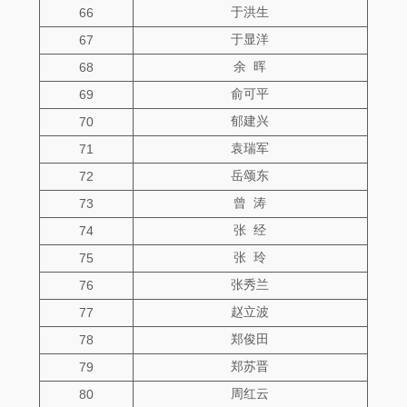
于洪生
66
于显洋
67
余 晖
68
俞可平
69
郁建兴
70
袁瑞军
71
岳颂东
72
曾 涛
73
张 经
74
张 玲
75
张秀兰
76
赵立波
77
郑俊田
78
郑苏晋
79
周红云
80