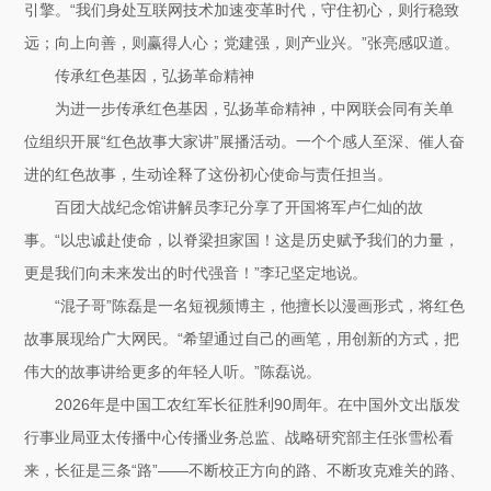
引擎。“我们身处互联网技术加速变革时代，守住初心，则行稳致
远；向上向善，则赢得人心；党建强，则产业兴。”张亮感叹道。
传承红色基因，弘扬革命精神
为进一步传承红色基因，弘扬革命精神，中网联会同有关单
位组织开展“红色故事大家讲”展播活动。一个个感人至深、催人奋
进的红色故事，生动诠释了这份初心使命与责任担当。
百团大战纪念馆讲解员李玘分享了开国将军卢仁灿的故
事。“以忠诚赴使命，以脊梁担家国！这是历史赋予我们的力量，
更是我们向未来发出的时代强音！”李玘坚定地说。
“混子哥”陈磊是一名短视频博主，他擅长以漫画形式，将红色
故事展现给广大网民。“希望通过自己的画笔，用创新的方式，把
伟大的故事讲给更多的年轻人听。”陈磊说。
2026年是中国工农红军长征胜利90周年。在中国外文出版发
行事业局亚太传播中心传播业务总监、战略研究部主任张雪松看
来，长征是三条“路”——不断校正方向的路、不断攻克难关的路、