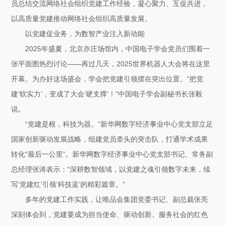
员总结交流网络社会组织党建工作经验，凝心聚力、互促共进，
以高质量党建推动网络社会组织高质量发展。
以党建促业务，为数智产业注入新动能
2025年盛夏，北京亦庄场馆内，中国电子学会党员们围着一
张平面图热烈讨论——再过几天，2025世界机器人大会将在这里
开幕。为办好这场盛会，学会把党建引领摆在突出位置。“把党
建‘软实力’，变成了大会‘硬支撑’！”中国电子学会副秘书长张毅
说。
“党建是根，科技为器。”新华网数字经济事业中心党支部立足
国家创新驱动发展战略，组建党员牵头的突击队，打通学术成果
转化“最后一公里”。新华网数字经济事业中心党支部书记、常务副
总经理张涛表示：“深耕数智领域，以党建之魂引领数字未来，续
写‘党建红’引领‘科技蓝’的精彩篇章。”
多年的党建工作实践，让唯品会集团党委书记、副总裁张亮
深刻体会到，党建要成为担当使命、驱动创新、服务社会的红色