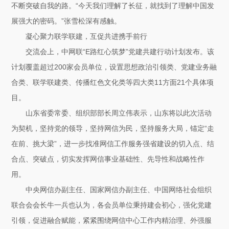
不断突破自我的路。“今天我们理解了长征，就找到了理解中国发
展强大的密码。”张雪松深有感触。
凝心聚力联学联建，互促共进携手前行
交流会上，中网联“E路红心筑梦”党建共建行动计划发布。该
计划覆盖超过200家会员单位，设置思想政治引领类、党建业务融
合类、联学联建类、传播红色文化类等四大类11方面21个具体项
目。
山东省委常委、组织部部长周立伟表示，山东将以此次活动
为契机，坚持党的领导，坚持网信为民，坚持服务大局，锚定“走
在前、挑大梁”，进一步找准网信工作服务强省建设的切入点、结
合点、突破点，切实发挥网信事业基础性、先导性和战略性作
用。
中央网信办副主任、国家网信办副主任、中国网络社会组织
联合会会长牛一兵也认为，各会员单位秉持建会初心，强化党建
引领，促进融合赋能，紧紧围绕网信中心工作内精治理、外强服