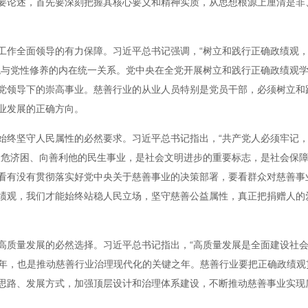
要论述，首先要深刻把握其核心要义和精神实质，从思想根源上厘清是非
工作全面领导的有力保障。习近平总书记强调，“树立和践行正确政绩观
观与党性修养的内在统一关系。党中央在全党开展树立和践行正确政绩观
党领导下的崇高事业。慈善行业的从业人员特别是党员干部，必须树立和
业发展的正确方向。
始终坚守人民属性的必然要求。习近平总书记指出，“共产党人必须牢记，
扶危济困、向善利他的民生事业，是社会文明进步的重要标志，是社会保
看有没有贯彻落实好党中央关于慈善事业的决策部署，要看群众对慈善事
绩观，我们才能始终站稳人民立场，坚守慈善公益属性，真正把捐赠人的
高质量发展的必然选择。习近平总书记指出，“高质量发展是全面建设社
局之年，也是推动慈善行业治理现代化的关键之年。慈善行业要把正确政绩
思路、发展方式，加强顶层设计和治理体系建设，不断推动慈善事业实现