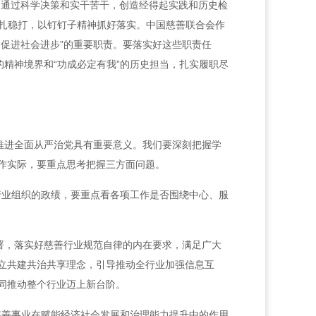
，通过科学决策和实干苦干，创造经得起实践和历史检
稳扎稳打，以钉钉子精神抓好落实。中国慈善联合会作
促进社会进步”的重要职责。要落实好这些职责任
精神境界和“功成必定有我”的历史担当，扎实履职尽
推进全面从严治党具有重要意义。我们要深刻把握学
作实际，要重点思考把握三方面问题。
行业组织的政绩，要重点看各项工作是否围绕中心、服
署，落实好慈善行业规范自律的内在要求，满足广大
立共建共治共享理念，引导推动全行业加强信息互
同推动整个行业迈上新台阶。
慈善事业在赋能经济社会发展和治理能力提升中的作用