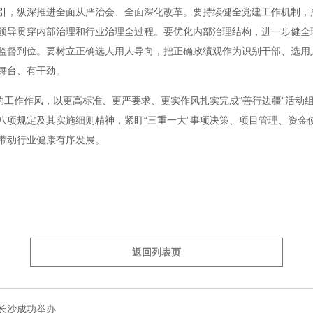
引，纵深推进全面从严治会、全面深化改革。要持续健全党建工作机制，严
领导贯穿内部治理和行业治理全过程。要优化内部治理结构，进一步健全
监督到位。要树立正确选人用人导向，把正确政绩观作为识别干部、选用
舞台、有干劲。
的工作作风，以更高标准、更严要求、更实作风扎实完成“善行边疆”活动组
八项规定及其实施细则精神，紧盯“三重一大”事项决策、项目管理、资金
带动行业健康有序发展。
返回列表页
长沙成功举办