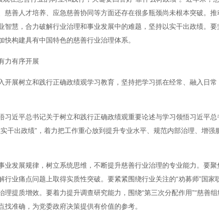
、慈善人才培养、应急慈善协同等方面还存在很多瓶颈尚未根本突破。推
业智慧，合力破解行业治理和事业发展中的难题，坚持以实干出政绩。要
加快构建具有中国特色的慈善行业治理体系。
有力有序开展
入开展树立和践行正确政绩观学习教育，坚持把学习抓在经常、融入日常，
悟习近平总书记关于树立和践行正确政绩观重要论述与学习领悟习近平总
以实干出政绩”，着力把工作重心放到提升专业水平、规范内部治理、增强
事业发展规律，树立系统思维，不断提升慈善行业治理的专业能力。要聚
解行业痛点问题上取得实质性突破。要紧紧围绕行业关注的“劝募师”国家
理提质增效。要着力提升调查研究能力，围绕“第三次分配作用”“慈善组织
点找准确，为党委政府决策提供有价值的参考。