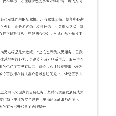
、校准坐标，才能确保慈善事业始终沿着正确的方向
，起决定性作用的是党性。只有党性坚强、摒弃私心杂
学习教育，正是通过强化党性锤炼，引导推动党员干部
践行正确政绩观，牢记初心使命，自觉在党的领导下
为民造福是最大政绩。”“全心全意为人民服务，是我
障体系的有益补充，更是党和政府联系群众、服务群众
业的信任度有没有提高，群众是否通过慈善事业增强
爱心善款用在解决群众急难愁盼问题上，让慈善事业
会主义现代化国家的首要任务，坚持高质量发展要成为
观贯穿慈善事业发展全过程，主动适应新形势新情况，
质的有效提升和量的合理增长。