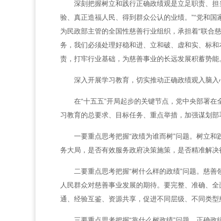
深刻把握树立和践行正确政绩观是立足职责、担
验、真正造福人民、得到群众公认的业绩。”“党和
为民政部主管的全国性慈善行业组织，承担着“联合
务，我们必须处理好稳和进、立和破、虚和实、标和本
责，打牢行业基础，为慈善事业的长远发展积蓄势能
深入开展学习教育，切实推动正确政绩观入脑入
在“十五五”开局起步的关键节点，党中央部署
习教育的总要求、目标任务、重点举措，加强谋划部
一要重点思考把握“政绩为谁而树”问题。树立和
务大局，是否有效服务政府决策施策，是否精准解决
二要重点思考把握“树什么样的政绩”问题。慈
人民群众对慈善事业发展的期待。要完整、准确、全
通、经验互鉴、资源共享，促进不同层级、不同类型
三要重点思考把握“靠什么树政绩”问题。正确政