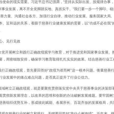
当使命的现实需要。习近平总书记强调，“坚持从实际出发、按规律办事
国家事业发展，离不开全党脚踏实地、真抓实干。”我们要一步一个脚印、
慈善力量、沟通社会各方、加强行业自律、推动行业发展、服务国家大局、
、近和远的关系，着眼于慈善行业健康发展的需要，以“功成不必在我”的
。
心、见行见效
在全党开展树立和践行正确政绩观学习教育，对于推进党和国家事业发展、
署，周密细致安排，确保学习教育取得扎扎实实的效果。结合慈善行业工
践行正确政绩观，首先要回答好“政绩为谁而树”这一根本问题。衡量慈善
行业发展中的痛点难点问题，是否真正提升了行业公信力。
善领域树立正确政绩观，就是要聚焦贯彻落实党中央关于慈善事业的决策部
面贯彻新发展理念，以改革的思维和创新的办法破解发展难题。要牢固树
慈善组织优势互补，形成彼此赋能、各展所长、百花齐放的发展格局，共
绩观在慈善行业的树立和践行，关键要回答好“靠什么树政绩”。近年来，