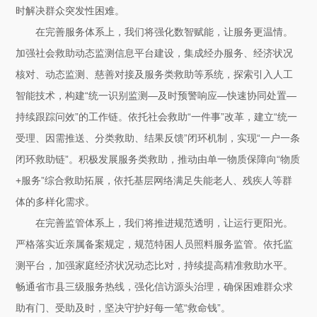
时解决群众突发性困难。
在完善服务体系上，我们将强化数智赋能，让服务更温情。
加强社会救助动态监测信息平台建设，集成经办服务、经济状况
核对、动态监测、慈善对接及服务类救助等系统，探索引入人工
智能技术，构建“统一识别监测—及时预警响应—快速协同处置—
持续跟踪问效”的工作链。依托社会救助“一件事”改革，建立“统一
受理、因需推送、分类救助、结果反馈”闭环机制，实现“一户一条
闭环救助链”。积极发展服务类救助，推动由单一物质保障向“物质
+服务”综合救助拓展，依托基层网络满足失能老人、残疾人等群
体的多样化需求。
在完善监管体系上，我们将推进规范透明，让运行更阳光。
严格落实近亲属备案规定，规范特困人员照料服务监管。依托监
测平台，加强家庭经济状况动态比对，持续提高精准救助水平。
畅通省市县三级服务热线，强化信访源头治理，确保困难群众求
助有门、受助及时，坚决守护好每一笔“救命钱”。