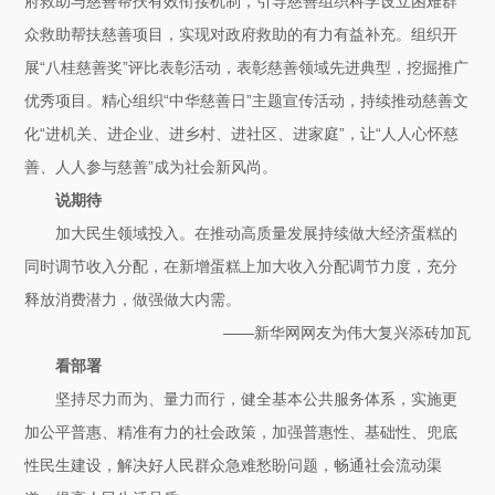
府救助与慈善帮扶有效衔接机制，引导慈善组织科学设立困难群
众救助帮扶慈善项目，实现对政府救助的有力有益补充。组织开
展“八桂慈善奖”评比表彰活动，表彰慈善领域先进典型，挖掘推广
优秀项目。精心组织“中华慈善日”主题宣传活动，持续推动慈善文
化“进机关、进企业、进乡村、进社区、进家庭”，让“人人心怀慈
善、人人参与慈善”成为社会新风尚。
说期待
加大民生领域投入。在推动高质量发展持续做大经济蛋糕的
同时调节收入分配，在新增蛋糕上加大收入分配调节力度，充分
释放消费潜力，做强做大内需。
——新华网网友为伟大复兴添砖加瓦
看部署
坚持尽力而为、量力而行，健全基本公共服务体系，实施更
加公平普惠、精准有力的社会政策，加强普惠性、基础性、兜底
性民生建设，解决好人民群众急难愁盼问题，畅通社会流动渠