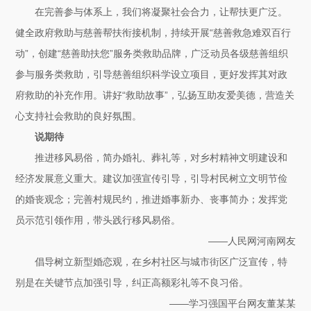
在完善参与体系上，我们将凝聚社会合力，让帮扶更广泛。
健全政府救助与慈善帮扶衔接机制，持续开展“慈善救急难双百行
动”，创建“慈善助扶您”服务类救助品牌，广泛动员各级慈善组织
参与服务类救助，引导慈善组织科学设立项目，更好发挥其对政
府救助的补充作用。讲好“救助故事”，弘扬互助友爱美德，营造关
心支持社会救助的良好氛围。
说期待
推进移风易俗，简办婚礼、葬礼等，对乡村精神文明建设和
经济发展意义重大。建议加强宣传引导，引导村民树立文明节俭
的婚丧观念；完善村规民约，推进婚事新办、丧事简办；发挥党
员示范引领作用，带头践行移风易俗。
——人民网河南网友
倡导树立新型婚恋观，在乡村社区与城市街区广泛宣传，特
别是在关键节点加强引导，纠正高额彩礼等不良习俗。
——学习强国平台网友董某某