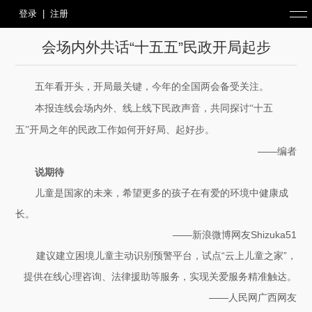
登录
|
注册
会场内外共话“十五五”民政开局起步
五年看开头，开局最关键，今年的全国两会备受关注。
本报连线会场内外、线上线下民政声音，共同探讨“十五
五”开局之年的民政工作如何开好局、起好步。
——编者
说期待
儿童是国家的未来，希望更多的孩子在有爱的环境中健康成
长。
——新浪微博网友Shizuka51
建议建立困境儿童主动识别预警平台，试点“云上儿童之家”，
提供在线心理咨询、法律援助等服务，实现关爱服务精准触达。
——人民网广西网友