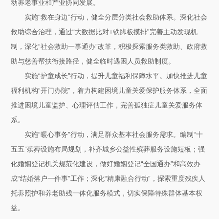
动养老事业和产业协同发展。
实施“救在身边”行动，健全分层分类社会救助体系。深化社会
救助综合治理，通过“大数据比对+铁脚板摸排”完善主动发现机
制，深化“社会救助一事通办”改革，积极探索服务类救助、政府救
助与慈善帮扶衔接路径，健全临时遇困人员救助制度。
实施“护童成长”行动，提升儿童福利保障水平。加快推进儿童
福利机构“开门办院”，着力构建困境儿童关爱保护服务体系，全面
推进困境儿童监护、心理评估工作，完善孤独症儿童关爱服务体
系。
实施“暖心事务”行动，满足群众基本社会服务需求。编制“十
五五”殡葬设施布局规划，补齐城乡公益性殡葬服务设施短板；强
化婚姻登记机关规范化建设，做好婚姻登记“全国通办”和高效办
成“结婚落户一件事”工作；深化“精康融合行动”，探索重度残疾人
托养照护和养老助残一体化服务模式，切实保障特殊群体基本权
益。