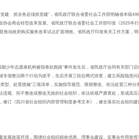
党建、抓业务必须抓党建”，省民政厅联合省委社会工作部明确省本级49
业协会商会转型改革发展。省民政厅联合省委社会工作部印发《2025年
三是推动政府购买服务改革试点扩面增效。省民政厅印发有关工作方案，明
“成都少年志愿者机构被指卷款跑路”事件发生后，省民政厅会同有关部门启动
域专项整治两个行动为抓手，先后开展三轮拉网式排查，建立风险隐患问
类型、处置措施”三项清单，实施指导规范、限期整改、依法处置三种分类
法违规、拒不整改或整改无效的社会组织，依法依规严肃查处，形成高压
，修订《四川省社会组织内部管理制度参考文本》，健全落实社会组织建
量发展政策环境，围绕社会组织税收优惠、理事会建设、监事会作用发挥