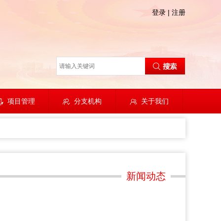
登录
|
注册
项目管理
分支机构
关于我们
新闻动态